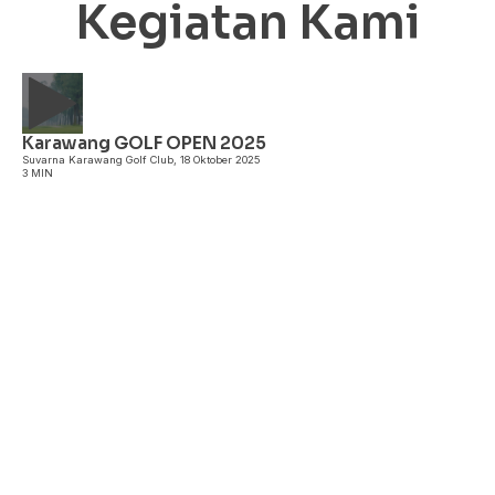
Kegiatan Kami
Karawang GOLF OPEN 2025
A
Suvarna Karawang Golf Club, 18 Oktober 2025
3 MIN
P
3